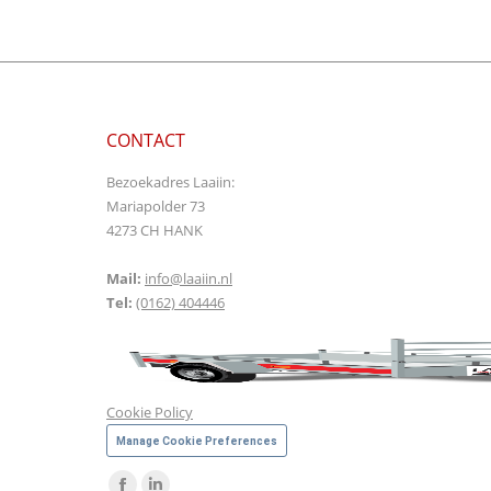
CONTACT
Bezoekadres Laaiin:
Mariapolder 73
4273 CH HANK
Mail:
info@laaiin.nl
Tel:
(0162) 404446
Cookie Policy
Manage Cookie Preferences
Vind ons op: