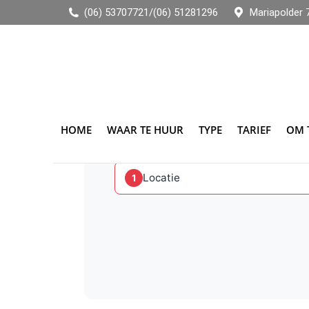
(06) 53707721
/
(06) 51281296
Mariapolder
HOME
WAAR TE HUUR
TYPE
TARIEF
OM 
Huur een aanhanger
Locatie
1