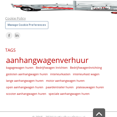
Cookie Policy
Manage Cookie Preferences
Vind ons op:
Facebook
Linkedin
page
page
TAGS
opens
opens
aanhangwagenverhuur
in
in
new
new
bagagewagen huren
Bedrijfswagen Inrichten
BedrijfswagenInrichting
window
window
gesloten aanhangwagen huren
interieurkasten
interieurkast wagen
lange aanhangwagen huren
motor aanhangwagen huren
open aanhangwagen huren
paardentrailer huren
plateauwagen huren
scooter aanhangwagen huren
speciale aanhangwagen huren